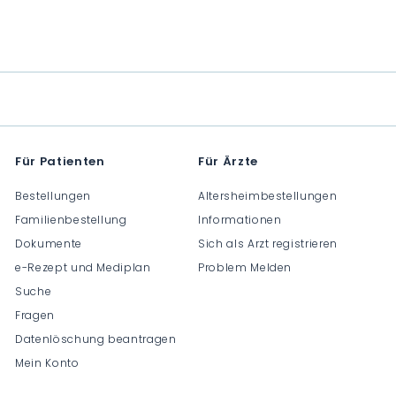
C
C
C
H
H
H
F
F
F
0
0
0
.
.
.
0
0
0
0
0
0
Für Patienten
Für Ärzte
Bestellungen
Altersheimbestellungen
Familienbestellung
Informationen
Dokumente
Sich als Arzt registrieren
e-Rezept und Mediplan
Problem Melden
Suche
Fragen
Datenlöschung beantragen
Mein Konto