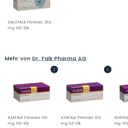
SALOFALK Filmtabl 250
mg 100 Stk
C
H
F
Mehr von
Dr. Falk Pharma AG
0
.
In den Warenkorb
In den Warenkorb
0
0
AZAFALK Filmtabl 100
AZAFALK Filmtabl 100
AZAFAL
mg 100 Stk
mg 50 Stk
mg 100