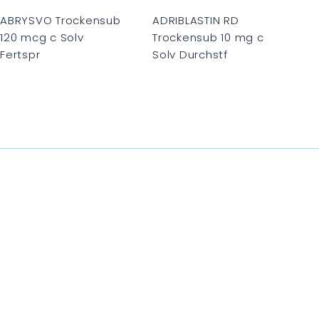
n
n
k
k
ABRYSVO Trockensub
ADRIBLASTIN RD
o
o
120 mcg c Solv
Trockensub 10 mg c
r
r
b
b
Fertspr
Solv Durchstf
C
C
H
H
F
F
0
0
.
.
0
0
0
0