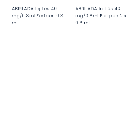
n
k
ABRILADA Inj Lös 40
ABRILADA Inj Lös 40
o
mg/0.8ml Fertpen 0.8
mg/0.8ml Fertpen 2 x
r
r
b
ml
0.8 ml
C
C
H
H
F
F
0
0
.
.
0
0
0
0