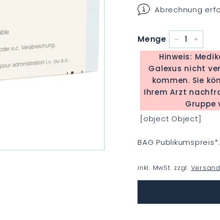
Abrechnung erfo
Menge
−
+
Hinweis: Medi
Galexus nicht ver
kommen. Sie kön
Ihrem Arzt nachfragen. Sie können auch prüfen, o
Gruppe v
[object Object]
BAG Publikumspreis
*
inkl. MwSt. zzgl.
Versand