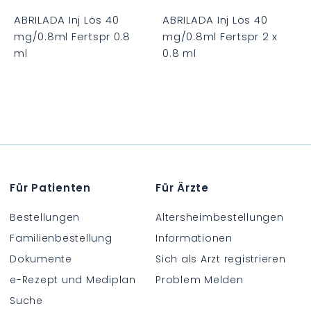
n
n
n
k
k
k
ABRILADA Inj Lös 40
ABRILADA Inj Lös 40
o
o
o
mg/0.8ml Fertspr 0.8
mg/0.8ml Fertspr 2 x
r
r
b
b
b
ml
0.8 ml
C
C
H
H
F
F
0
0
.
.
0
0
Für Patienten
Für Ärzte
0
0
Bestellungen
Altersheimbestellungen
Familienbestellung
Informationen
Dokumente
Sich als Arzt registrieren
e-Rezept und Mediplan
Problem Melden
Suche