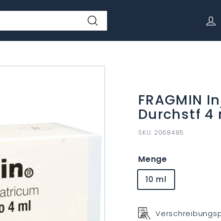
Suchen
FRAGMIN Inj
Durchstf 4
SKU:
2068485
Menge
10 ml
Verschreibungspf