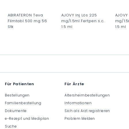
ABIRATERON Teva
AJOVY Inj Lös 225
AJOVY 
Filmtabl 500 mg 56
mg/1.5ml Fertpen s.c.
mg/1.5m
Stk
1.5 ml
1.5 ml
C
C
C
H
H
H
F
F
F
0
0
0
.
.
.
0
0
0
0
0
0
Für Patienten
Für Ärzte
Bestellungen
Altersheimbestellungen
Familienbestellung
Informationen
Dokumente
Sich als Arzt registrieren
e-Rezept und Mediplan
Problem Melden
Suche