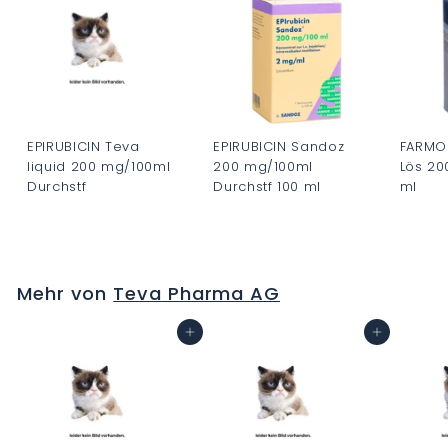
EPIRUBICIN Teva
EPIRUBICIN Sandoz
FARMOR
liquid 200 mg/100ml
200 mg/100ml
Lös 20
Durchstf
Durchstf 100 ml
ml
C
C
C
H
H
H
F
F
F
Mehr von
Teva Pharma AG
0
0
0
.
.
.
In den Warenkorb
In den Warenkorb
0
0
0
0
0
0