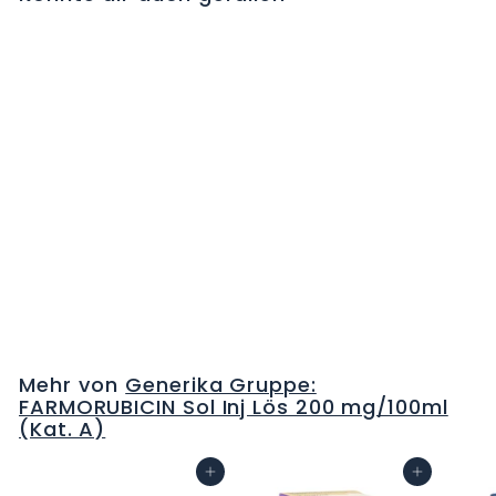
EPIRUBICIN Teva
liquid 200 mg/100ml
Durchstf
C
H
F
Mehr von
Generika Gruppe:
0
FARMORUBICIN Sol Inj Lös 200 mg/100ml
.
(Kat. A)
0
0
In den Warenkorb
In den Warenkorb