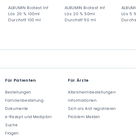
ALBUMIN Biotest Inf
ALBUMIN Biotest Inf
ALBUMI
Lös 20 % 100ml
Lös 20 % 50ml
Lös 5 
Durchstf 100 ml
Durchstf 50 ml
Durchs
C
C
C
H
H
H
F
F
F
0
0
0
.
.
.
0
0
0
0
0
0
Für Patienten
Für Ärzte
Bestellungen
Altersheimbestellungen
Familienbestellung
Informationen
Dokumente
Sich als Arzt registrieren
e-Rezept und Mediplan
Problem Melden
Suche
Fragen