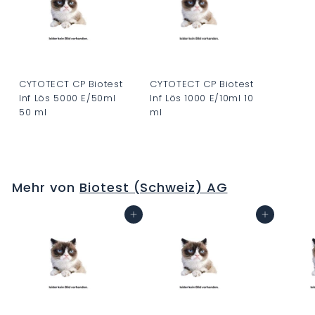
CYTOTECT CP Biotest
CYTOTECT CP Biotest
Inf Lös 5000 E/50ml
Inf Lös 1000 E/10ml 10
50 ml
ml
C
C
H
H
F
F
Mehr von
Biotest (Schweiz) AG
0
0
.
.
In den Warenkorb
In den Warenkorb
0
0
0
0