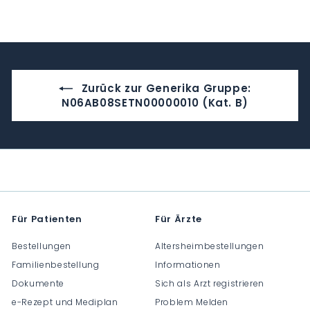
C
C
H
H
H
F
F
F
0
0
0
.
.
.
0
0
0
Zurück zur Generika Gruppe:
0
0
0
N06AB08SETN00000010 (Kat. B)
Für Patienten
Für Ärzte
Bestellungen
Altersheimbestellungen
Familienbestellung
Informationen
Dokumente
Sich als Arzt registrieren
e-Rezept und Mediplan
Problem Melden