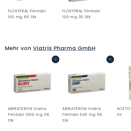
FLOXYFRAL Filmtabl
FLOXYFRAL Filmtabl
100 mg 60 Stk
100 mg 30 Stk
C
C
H
H
F
F
Mehr von
Viatris Pharma GmbH
0
0
.
.
In den Warenkorb
In den Warenkorb
0
0
0
0
ABIRATERON Viatris
ABIRATERON Viatris
ACETOC
Filmtabl 1000 mg 28
Filmtabl 500 mg 56
ml
Stk
Stk
C