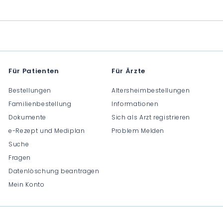
H
H
H
F
F
F
0
0
0
.
.
.
0
0
0
0
0
0
Für Patienten
Für Ärzte
Bestellungen
Altersheimbestellungen
Familienbestellung
Informationen
Dokumente
Sich als Arzt registrieren
e-Rezept und Mediplan
Problem Melden
Suche
Fragen
Datenlöschung beantragen
Mein Konto