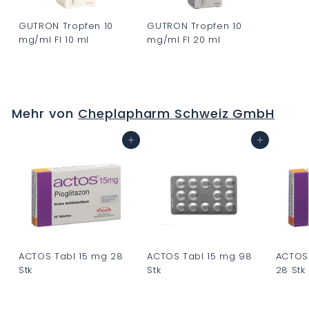
GUTRON Tropfen 10
GUTRON Tropfen 10
mg/ml Fl 10 ml
mg/ml Fl 20 ml
C
C
H
H
F
F
Mehr von
Cheplapharm Schweiz GmbH
0
0
.
.
In den Warenkorb
In den Warenkorb
0
0
0
0
ACTOS Tabl 15 mg 28
ACTOS Tabl 15 mg 98
ACTOS
Stk
Stk
28 Stk
C
C
C